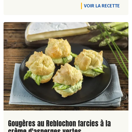
VOIR LA RECETTE
Lire la suite de la recette
Gougères au Reblochon farcies à la
crème d'asperges vertes