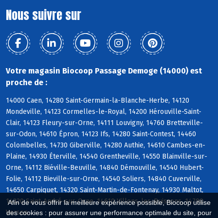
Nous suivre sur
Votre magasin Biocoop Passage Demoge (14000) est
proche de :
14000 Caen, 14280 Saint-Germain-la-Blanche-Herbe, 14120
Mondeville, 14123 Cormelles-le-Royal, 14200 Hérouville-Saint-
Clair, 14123 Fleury-sur-Orne, 14111 Louvigny, 14760 Bretteville-
sur-Odon, 14610 Épron, 14123 Ifs, 14280 Saint-Contest, 14460
Colombelles, 14730 Giberville, 14280 Authie, 14610 Cambes-en-
Plaine, 14930 Éterville, 14540 Grentheville, 14550 Blainville-sur-
Orne, 14112 Biéville-Beuville, 14840 Démouville, 14540 Hubert-
Folie, 14112 Bieville-sur-Orne, 14540 Soliers, 14840 Cuverville,
14650 Carpiquet, 14320 Saint-Martin-de-Fontenay, 14930 Maltot,
14320 Saint-André-sur-Orne, 14610 Villons-les-Buissons, 14790
Afin de vous offrir la meilleure expérience possible, Biocoop utilise
Verson
des cookies : pour assurer une performance optimale du site, pour