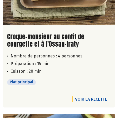
Lire la suite de la recette
Croque-monsieur au confit de
courgette et à l'Ossau-Iraty
Nombre de personnes :
4 personnes
Préparation : 15 min
Cuisson : 20 min
Plat principal
VOIR LA RECETTE