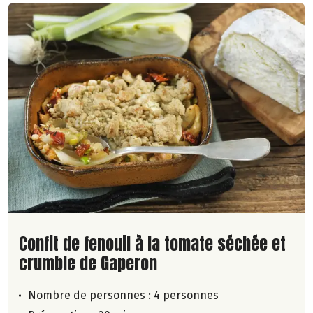
Lire la suite de la recette
Confit de fenouil à la tomate séchée et
crumble de Gaperon
Nombre de personnes :
4 personnes