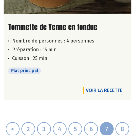
Lire la suite de la recette
Tommette de Yenne en fondue
Nombre de personnes :
4 personnes
Préparation : 15 min
Cuisson : 25 min
Plat principal
VOIR LA RECETTE
<
2
3
4
5
6
7
8