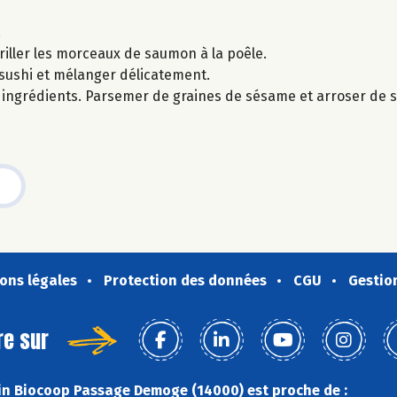
.
griller les morceaux de saumon à la poêle.
à sushi et mélanger délicatement.
es ingrédients. Parsemer de graines de sésame et arroser de 
ons légales
Protection des données
CGU
Gestio
re sur
n Biocoop Passage Demoge (14000) est proche de :