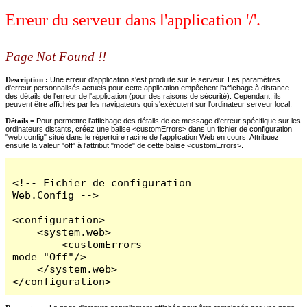
Erreur du serveur dans l'application '/'.
Page Not Found !!
Description :
Une erreur d'application s'est produite sur le serveur. Les paramètres
d'erreur personnalisés actuels pour cette application empêchent l'affichage à distance
des détails de l'erreur de l'application (pour des raisons de sécurité). Cependant, ils
peuvent être affichés par les navigateurs qui s'exécutent sur l'ordinateur serveur local.
Détails =
Pour permettre l'affichage des détails de ce message d'erreur spécifique sur les
ordinateurs distants, créez une balise <customErrors> dans un fichier de configuration
"web.config" situé dans le répertoire racine de l'application Web en cours. Attribuez
ensuite la valeur "off" à l'attribut "mode" de cette balise <customErrors>.
<!-- Fichier de configuration 
Web.Config -->

<configuration>

    <system.web>

        <customErrors 
mode="Off"/>

    </system.web>

</configuration>