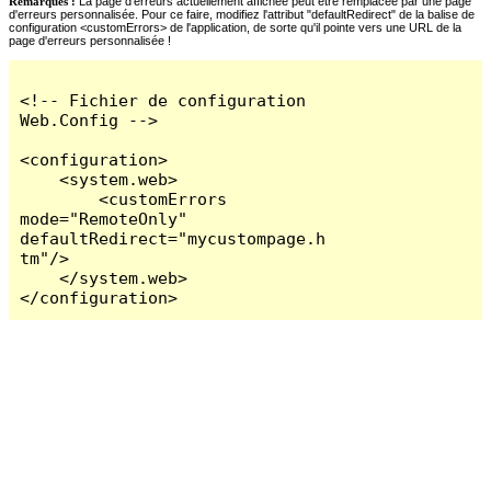
Remarques :
La page d'erreurs actuellement affichée peut être remplacée par une page
d'erreurs personnalisée. Pour ce faire, modifiez l'attribut "defaultRedirect" de la balise de
configuration <customErrors> de l'application, de sorte qu'il pointe vers une URL de la
page d'erreurs personnalisée !
<!-- Fichier de configuration 
Web.Config -->

<configuration>

    <system.web>

        <customErrors 
mode="RemoteOnly" 
defaultRedirect="mycustompage.h
tm"/>

    </system.web>

</configuration>