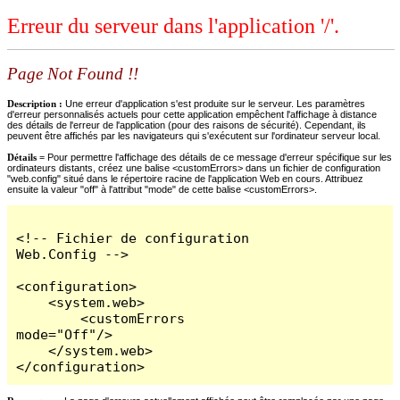
Erreur du serveur dans l'application '/'.
Page Not Found !!
Description :
Une erreur d'application s'est produite sur le serveur. Les paramètres
d'erreur personnalisés actuels pour cette application empêchent l'affichage à distance
des détails de l'erreur de l'application (pour des raisons de sécurité). Cependant, ils
peuvent être affichés par les navigateurs qui s'exécutent sur l'ordinateur serveur local.
Détails =
Pour permettre l'affichage des détails de ce message d'erreur spécifique sur les
ordinateurs distants, créez une balise <customErrors> dans un fichier de configuration
"web.config" situé dans le répertoire racine de l'application Web en cours. Attribuez
ensuite la valeur "off" à l'attribut "mode" de cette balise <customErrors>.
<!-- Fichier de configuration 
Web.Config -->

<configuration>

    <system.web>

        <customErrors 
mode="Off"/>

    </system.web>

</configuration>