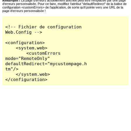
Remarques :
La page d'erreurs actuellement affichée peut être remplacée par une page
d'erreurs personnalisée. Pour ce faire, modifiez l'attribut "defaultRedirect" de la balise de
configuration <customErrors> de l'application, de sorte qu'il pointe vers une URL de la
page d'erreurs personnalisée !
<!-- Fichier de configuration 
Web.Config -->

<configuration>

    <system.web>

        <customErrors 
mode="RemoteOnly" 
defaultRedirect="mycustompage.h
tm"/>

    </system.web>

</configuration>